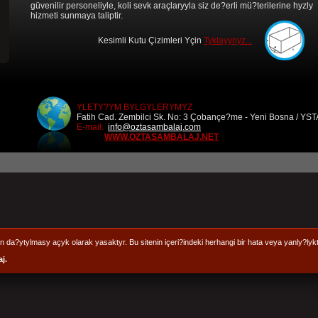
güvenilir personeliyle, koli sevk araçlaryyla siz de?erli mü?terilerine hyzly
hizmeti sunmaya taliptir.
Kesimli Kutu Çizimleri Yçin
Tyklayynyz...
YLETY?YM BYLGYLERYMYZ
Fatih Cad. Zembilci Sk. No: 3 Çobançe?me - Yeni Bosna / Y
E-mail:
info@oztasambalaj.com
WWW.OZTASAMBALAJ.NET
n da?ytylmasy açyk olarak yasaktyr. Bu sitenin içeri?indeki herhangi bir hata veya yanly?lyk
j.