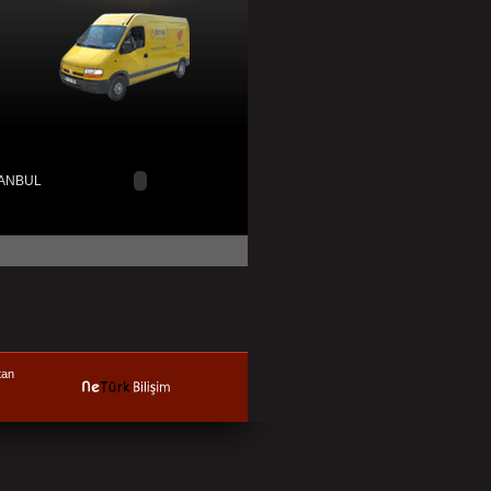
STANBUL
tan