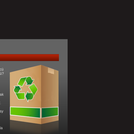
ncü
mü?
rak
.
sy
da