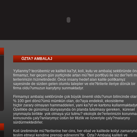
ÖZTA? AMBALAJ
Yyllanmy? tecrübemiz ve kaliteli ka?yt, koli, kutu ve ambalaj sektöründe ö
firmamyz, her geçen gün yurtiçinde artan mü?teri portföyü ile siz der?erli 
terilerimizin hizmetindedir. Önce insany hedef alan kalite politkamyz
sayesinde de sizden gelen olumlu talepler ve ele?tirilerle ileriye dönük bir
firma oldu?umuzun kanytyny sunmaktadyr.
Firmamyz ambalaj sektöründe çok büyük önemli oldu?unun bilincinde ola
% 100 geri dönü?ümü mümkün olan, do?aya endeksli, ekosisteme
hiçbir zarary olmayan hammaddeleri, yani ka?yt ve kartonu kullanmaktadyr
Özellikle de günümüz dünyasynda ön planda tutulmasy gereken, küresel
ysynmayla birlikte yok olmaya yüz tutmu? ekolojik de?erlerimizin korunma
konusunda çaly?anlarymyz üstün bir titizlik ve özveriyle çaly?malaryny
sürdürmektedirler.
Koli üretiminde mü?terilerine her cins, her ebat ve kalitede koliyi zamanyn
teslim etmeyi kendine prensip edinenmi?tir. Özta? Ambalaj kaliteli ve